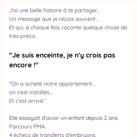
r
J'ai une belle histoire à te partager,
Un message que je reçois souvent...
ti
Et qui, à chaque fois, raconte quelque chose de
c
très précis.
l
e
“Je suis enceinte, je n'y crois pas
s
encore !"
R
"On a acheté notre appartement…
e
on s’est installés…
c
Et c’est arrivé.”
h
e
Elle essayait d’avoir un enfant depuis 2 ans.
r
Parcours PMA.
4 échecs de transferts d’embryons.
c