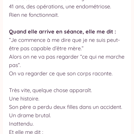
41 ans, des opérations, une endométriose.
h
Rien ne fonctionnait.
e
r
Quand elle arrive en séance, elle me dit :
“Je commence à me dire que je ne suis peut-
C
être pas capable d’être mère.”
o
Alors on ne va pas regarder “ce qui ne marche
pas”.
n
On va regarder ce que son corps raconte.
t
a
Très vite, quelque chose apparaît.
c
Une histoire.
t
Son père a perdu deux filles dans un accident.
Un drame brutal.
A
Inattendu.
p
Et elle me dit :