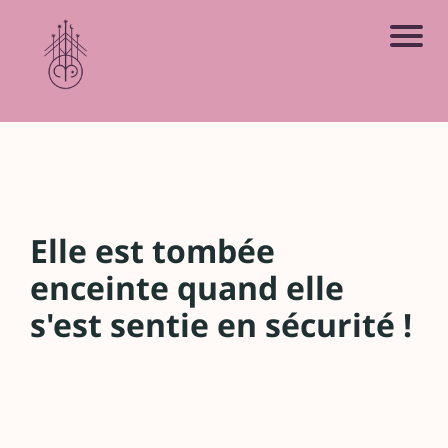
R
e
t
o
u
r
Elle est tombée
a
enceinte quand elle
u
s'est sentie en sécurité !
s
it
e
A