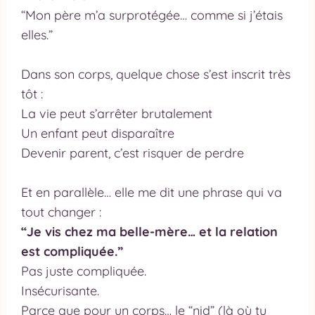
“Mon père m’a surprotégée… comme si j’étais
r
elles.”
o
p
Dans son corps, quelque chose s’est inscrit très
o
tôt :
s
La vie peut s’arrêter brutalement
Un enfant peut disparaître
Devenir parent, c’est risquer de perdre
Et en parallèle… elle me dit une phrase qui va
tout changer :
“Je vis chez ma belle-mère… et la relation
est compliquée.”
Pas juste compliquée.
Insécurisante.
Parce que pour un corps… le “nid” (là où tu