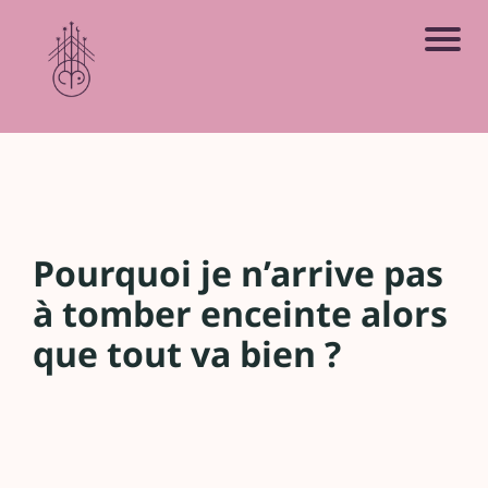
R
e
t
o
u
r
Pourquoi je n’arrive pas
a
à tomber enceinte alors
u
que tout va bien ?
s
it
e
A