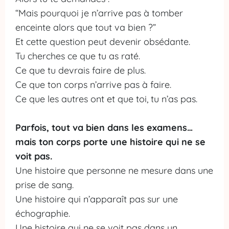
“Mais pourquoi je n’arrive pas à tomber
h
enceinte alors que tout va bien ?”
e
Et cette question peut devenir obsédante.
r
Tu cherches ce que tu as raté.
Ce que tu devrais faire de plus.
C
Ce que ton corps n’arrive pas à faire.
o
Ce que les autres ont et que toi, tu n’as pas.
n
Parfois, tout va bien dans les examens…
t
mais ton corps porte une histoire qui ne se
a
voit pas.
c
Une histoire que personne ne mesure dans une
t
prise de sang.
Une histoire qui n’apparaît pas sur une
A
échographie.
p
Une histoire qui ne se voit pas dans un